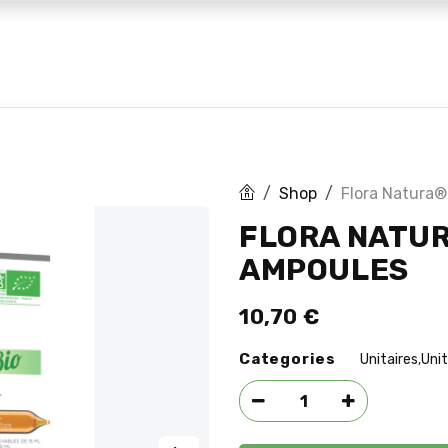
 marques
Huiles CBD
Blog
Shop
Flora Natura®
FLORA NATUR
AMPOULES
10,70
€
Categories
Unitaires
Unit
,