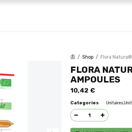
 marques
Huiles CBD
Blog
Shop
Flora Natura®
FLORA NATUR
AMPOULES
10,42
€
Categories
Unitaires
Unit
,