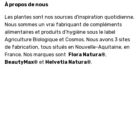
À propos de nous
Les plantes sont nos sources d'inspiration quotidienne.
Nous sommes un vrai fabriquant de compléments
alimentaires et produits d’hygiène sous le label
Agriculture Biologique et Cosmos. Nous avons 3 sites
de fabrication, tous situés en Nouvelle-Aquitaine, en
France. Nos marques sont
Flora Natura
®
,
BeautyMax
®
et
Helvetia Natura
®
.
Rejoignez-nous
Total
0
Items
In Cart
Contactez-nous
Menu
Shop
Plus
Recherche
Compte
info@scientianatura.com
0533030899
0
Prix Natway
Wishlist