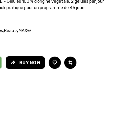
Gélules 100 % d’origine végétale, 2 gélules par jour
ack pratique pour un programme de 45 jours
es
BeautyMAX®
,
BUY NOW