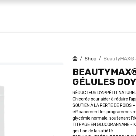
 marques
Huiles CBD
Blog
Shop
BeautyMAX® S
BEAUTYMAX® 
GÉLULES DO
RÉDUCTEUR D’APPÉTIT NATUREL –
Chicorée pour aider à réduire l’ap
SOUTIEN À LA PERTE DE POIDS – A
efficacement les programmes m
glycémie normale, soutenant l’é
TITRAGE EN GLUCOMANNANE – Konj
gestion de la satiété