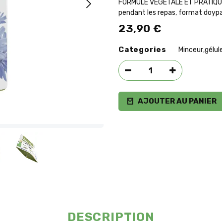
FORMULE VÉGÉTALE ET PRATIQUE – 
pendant les repas, format doyp
23,90
€
Categories
Minceur
gélul
,
AJOUTER AU PANIER
DESCRIPTION