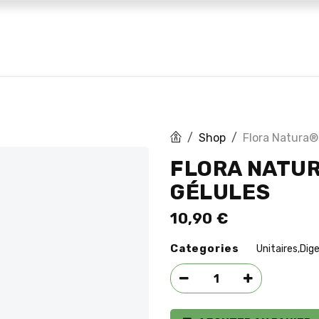
 marques
Huiles CBD
Blog
Shop
Flora Natura®
FLORA NATUR
GÉLULES
10,90
€
Categories
Unitaires
Dige
,