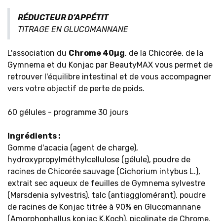
RÉDUCTEUR D’APPÉTIT
TITRAGE EN GLUCOMANNANE
L'association du
Chrome 40µg
, de la Chicorée, de la
Gymnema et du Konjac par BeautyMAX vous permet de
retrouver l'équilibre intestinal et de vous accompagner
vers votre objectif de perte de poids.
60 gélules - progr​amme 30 jours
Ingrédients
:
Gomme d'acacia (agent de charge),
hydroxypropylméthylcellulose (gélule), poudre de
racines de Chicorée sauvage (Cichorium intybus L.),
extrait sec aqueux de feuilles de Gymnema sylvestre
(Marsdenia sylvestris), talc (antiagglomérant), poudre
de racines de Konjac titrée à 90% en Glucomannane
(Amorphophallus konjac K.Koch), picolinate de Chrome.