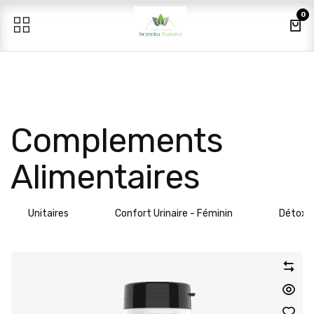
Se rendre au contenu
0
Complements
Alimentaires
Unitaires
Confort Urinaire - Féminin
Détox