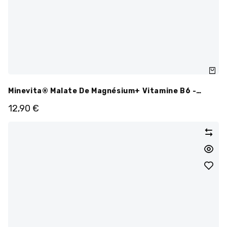
Minevita® Malate De Magnésium+ Vitamine B6 -
300mg - 90 Gélules
12,90
€