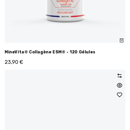
MineVita® Collagène ESM® - 120 Gélules
23,90
€