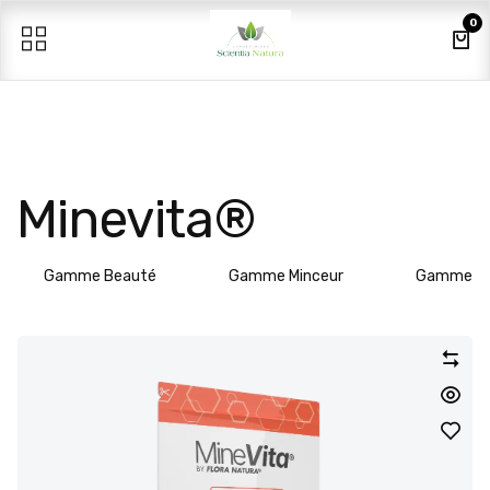
Se rendre au contenu
0
Minevita®
Gamme Beauté
Gamme Minceur
Gamme Vit