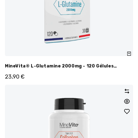
MineVita® L-Glutamine 2000mg - 120 Gélules
Doypack
23,90
€