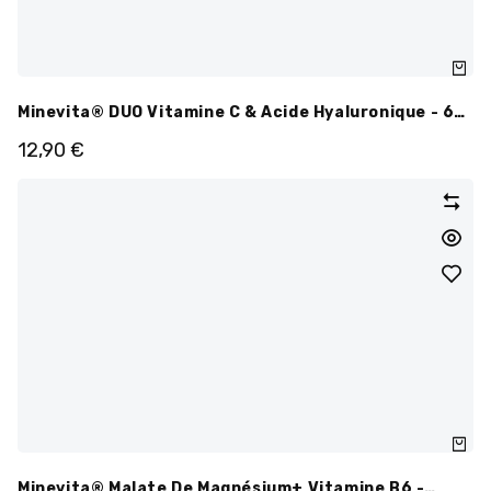
Minevita® DUO Vitamine C & Acide Hyaluronique - 60
Gélules
12,90
€
Minevita® Malate De Magnésium+ Vitamine B6 -