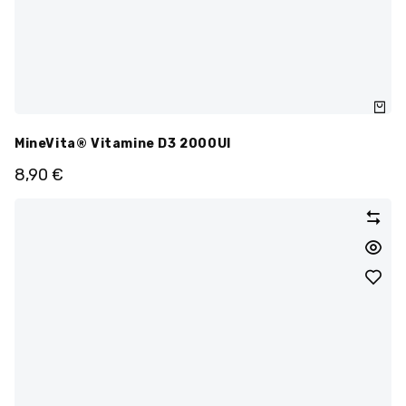
MineVita® Vitamine D3 2000UI
8,90
€