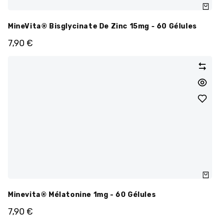
MineVita® Bisglycinate De Zinc 15mg - 60 Gélules
7,90
€
Minevita® Mélatonine 1mg - 60 Gélules
7,90
€