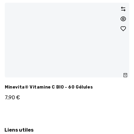
Minevita® Vitamine C BIO - 60 Gélules
7,90
€
Liens utiles