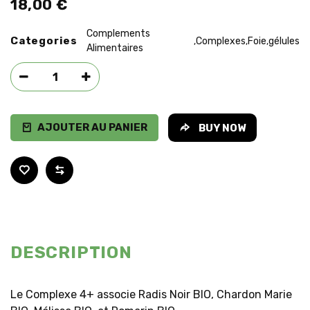
18,00
€
Complements
Categories
Complexes
Foie
gélules
,
,
,
Alimentaires
AJOUTER AU PANIER
BUY NOW
DESCRIPTION
Le Complexe 4+ associe Radis Noir BIO, Chardon Marie