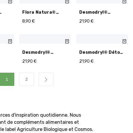
Flora Natura®
Desmodryl®
BIO -
Chardon Marie BIO -
Drainage
8,90
€
21,90
€
45 Gélules
Hépatique BIO - 40
Gélules
Desmodryl®
Desmodryl® Détox
if
Transit Intestinal
Drainant BIO - 40
21,90
€
21,90
€
s
BIO - 40 Gélules
Gélules
1
2
rces d'inspiration quotidienne. Nous
ant de compléments alimentaires et
le label Agriculture Biologique et Cosmos.