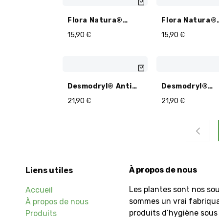
Flora Natura®
Flora Natura®
Artichaut BIO - 120
Chardon Marie 
15,90
€
15,90
€
Gélules
120 Gélules
Desmodryl® Anti
Desmodryl®
Ballonnements BIO
Confort Digest
21,90
€
21,90
€
- 40 Gélules
BIO - 40 Gélule
À propos de nous
Liens utiles
Les plantes sont nos sou
Accueil
sommes un vrai fabriqu
À propos de nous
produits d’hygiène sous 
Produits