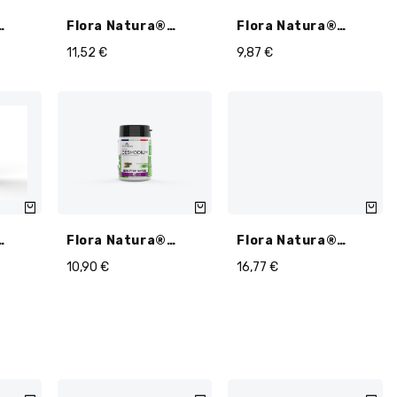
Flora Natura®
Flora Natura®
O
Chardon Marie BIO
Artichaut BIO
11,52
€
9,87
€
Ampoules
Ampoules
Flora Natura®
Flora Natura®
Desmodium BIO -
Desmodium BIO -
10,90
€
16,77
€
 BIO
45 Gélules
120 Gélules