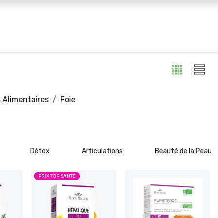
 marques
Huiles CBD
Blog
Alimentaires
Foie
Détox
Articulations
Beauté de la Peau
PRIX TOP SANTÉ
PRIX TOP SANTÉ