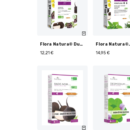
Flora Natura® Duo
Flora Natura®
Hépatique Bio
Complexe 4+ F
12,21
€
14,95
€
Ampoules
Détox Ampoule