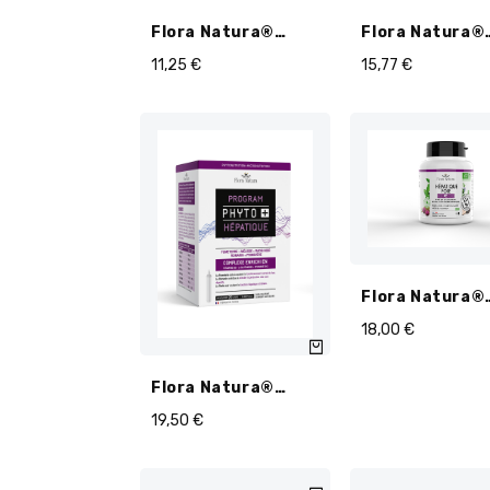
Flora Natura®
Flora Natura®
Radis Noir BIO
Desmodium BI
11,25
€
15,77
€
Ampoules
Ampoules
Flora Natura®
Complexe 4+
18,00
€
Hépatique Foie
- Gélules
Flora Natura®
Program
19,50
€
PhytoPlus:
Hépatique