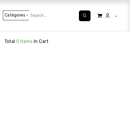
Catégories
Total
0
Items
In Cart
Circulation
Complexes
Digestion – Transit