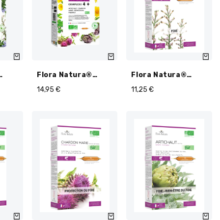
Flora Natura®
Flora Natura®
oie
Complexe 4+
Fumeterre BIO
14,95
€
11,25
€
s
Hépatique Bio
Ampoules
Ampoules