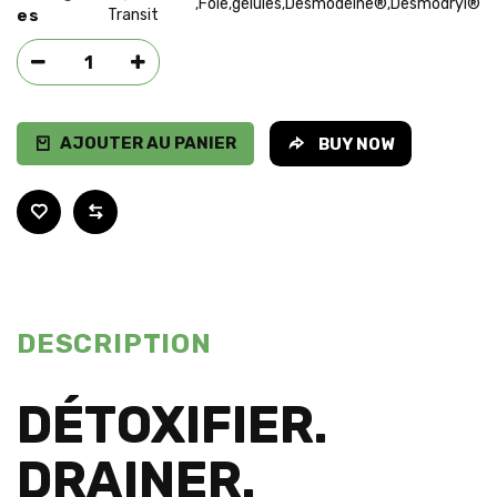
Foie
gélules
Desmodéine®
Desmodryl®
,
,
,
,
es
Transit
AJOUTER AU PANIER
BUY NOW
DESCRIPTION
DÉTOXIFIER.
DRAINER.