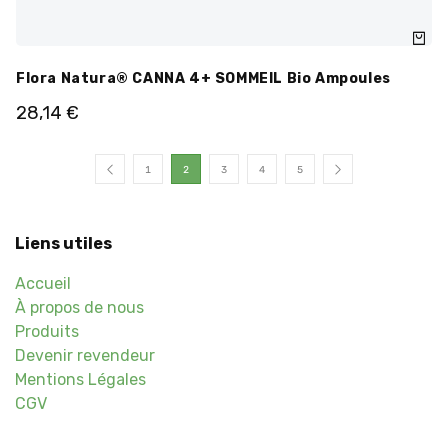
Flora Natura® CANNA 4+ SOMMEIL Bio Ampoules
28,14
€
1
2
3
4
5
Liens utiles
Accueil
À propos de nous
Produits
Devenir revendeur
Mentions Légales
CGV