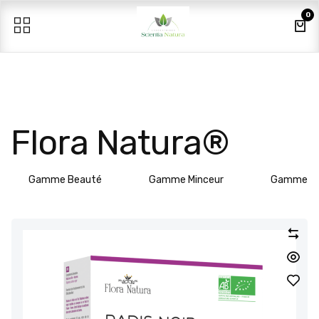
Se rendre au contenu
0
Flora Natura®
Gamme Beauté
Gamme Minceur
Gamme Vit