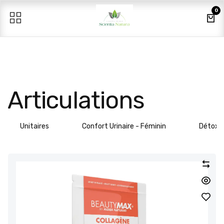
Se rendre au contenu
0
Articulations
Unitaires
Confort Urinaire - Féminin
Détox