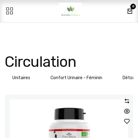
Se rendre au contenu
0
Circulation
Unitaires
Confort Urinaire - Féminin
Détox