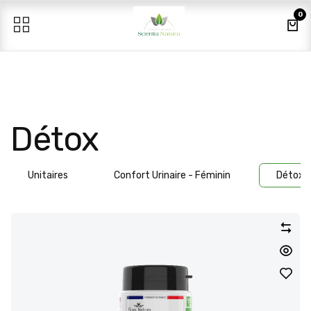
Se rendre au contenu
0
Détox
Unitaires
Confort Urinaire - Féminin
Détox